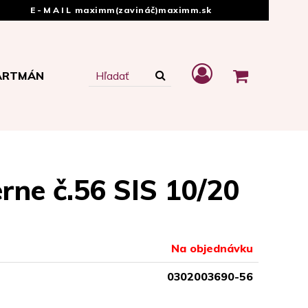
E-MAIL
maximm(zavináč)maximm.sk
ARTMÁN
ne č.56 SIS 10/20
Na objednávku
0302003690-56