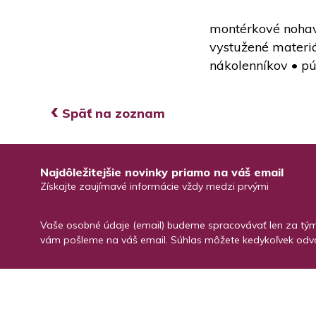
montérkové nohav
vystužené materiá
nákolenníkov • p
‹
Späť na zoznam
Najdôležitejšie novinky priamo na váš email
Získajte zaujímavé informácie vždy medzi prvými
Vaše osobné údaje (email) budeme spracovávať len za týmt
vám pošleme na váš email. Súhlas môžete kedykoľvek odvo