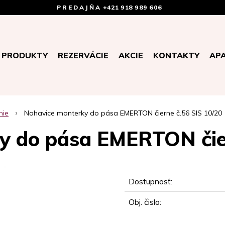
PREDAJŇA
+421 918 989 606
PRODUKTY
REZERVÁCIE
AKCIE
KONTAKTY
AP
nie
Nohavice monterky do pása EMERTON čierne č.56 SIS 10/20
y do pása EMERTON čier
Dostupnosť:
Obj. čislo: