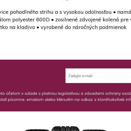
ice pohodlného strihu a s vysokou odolnosťou • nam
lom polyester 600D • zosilnené zdvojené kolená pre 
útko na kladivo • vyrobené do náročných podmienok
o účelom v súlade s platnou legislatívou a zásadami ochrany osobný
lať písomne, emailom alebo kliknutím na odkaz z ktoréhokoľvek in