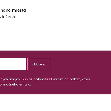
áhané miesta
vloženie
Odoberať
ch údajov. Súhlas potvrdíte kliknutím na odkaz, ktorý
formačného emailu.