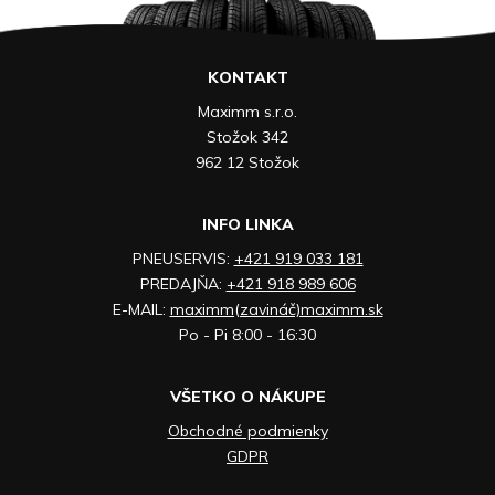
KONTAKT
Maximm s.r.o.
Stožok 342
962 12 Stožok
INFO LINKA
PNEUSERVIS:
+421 919 033 181
PREDAJŇA:
+421 918 989 606
E-MAIL:
maximm(zavináč)maximm.sk
Po - Pi 8:00 - 16:30
VŠETKO O NÁKUPE
Obchodné podmienky
GDPR