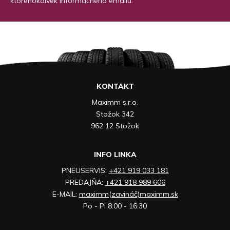
ktoréhokoľvek informačného emailu.
KONTAKT
Maximm s.r.o.
Stožok 342
962 12 Stožok
INFO LINKA
PNEUSERVIS:
+421 919 033 181
PREDAJŇA:
+421 918 989 606
E-MAIL:
maximm(zavináč)maximm.sk
Po - Pi 8:00 - 16:30