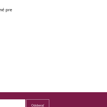
ené pre
Odoberať