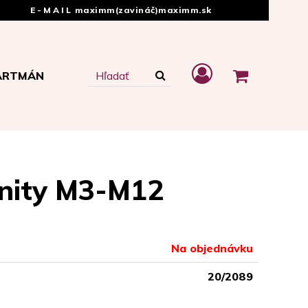
E-MAIL
maximm(zavináč)maximm.sk
ARTMÁN
é nity M3-M12
Na objednávku
20/2089