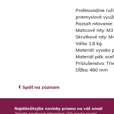
Profesionálne ruč
priemyslové využ
Rozsah nitovanie:
Maticové nity: M3
Skrutkové nity: M
Váha: 1,8 kg
Materiál: vysoko
Materiál pák: oceľ
Príslušenstvo: Tŕ
Dĺžka: 460 mm
‹
Späť na zoznam
Najdôležitejšie novinky priamo na váš email
Získajte zaujímavé informácie vždy medzi prvými