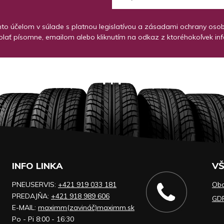
o účelom v súlade s platnou legislatívou a zásadami ochrany osobný
lať písomne, emailom alebo kliknutím na odkaz z ktoréhokoľvek in
INFO LINKA
VŠ
PNEUSERVIS:
+421 919 033 181
Ob
PREDAJŇA:
+421 918 989 606
GD
E-MAIL:
maximm(zavináč)maximm.sk
Po - Pi 8:00 - 16:30