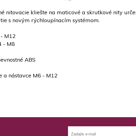
né nitovacie kliešte na maticové a skrutkové nity urč
itie s novým rýchloupínacím systémom.
 - M12
4 - M8
 pevnostné ABS
ne a nástavce M6 - M12