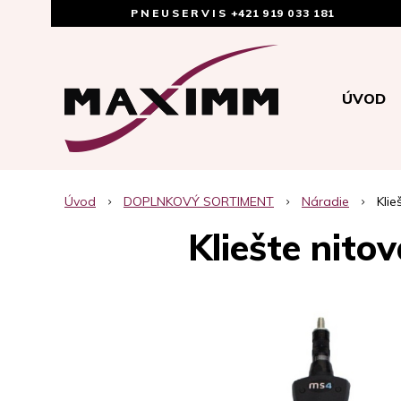
PNEUSERVIS
+421 919 033 181
ÚVOD
Úvod
DOPLNKOVÝ SORTIMENT
Náradie
Klie
Kliešte nito