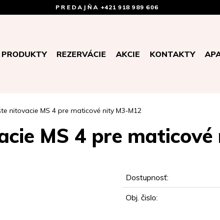
PREDAJŇA
+421 918 989 606
PRODUKTY
REZERVÁCIE
AKCIE
KONTAKTY
AP
šte nitovacie MS 4 pre maticové nity M3-M12
vacie MS 4 pre maticov
Dostupnosť:
Obj. čislo: