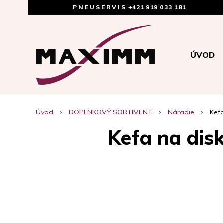
PNEUSERVIS
+421 919 033 181
ÚVOD
Úvod
DOPLNKOVÝ SORTIMENT
Náradie
Kef
Kefa na dis