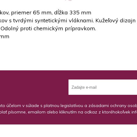
fikov, priemer 65 mm, dĺžka 335 mm
kov s tvrdými syntetickými vláknami. Kužeľový dizajn
v. Odolný proti chemickým prípravkom.
0 mm
o účelom v súlade s platnou legislatívou a zásadami ochrany osobný
lať písomne, emailom alebo kliknutím na odkaz z ktoréhokoľvek in