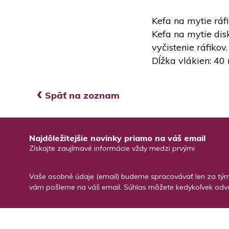
Kefa na mytie rá
Kefa na mytie dis
vyčistenie ráfiko
Dĺžka vlákien: 4
‹
Späť na zoznam
Najdôležitejšie novinky priamo na váš email
Získajte zaujímavé informácie vždy medzi prvými
Vaše osobné údaje (email) budeme spracovávať len za týmt
vám pošleme na váš email. Súhlas môžete kedykoľvek odvo