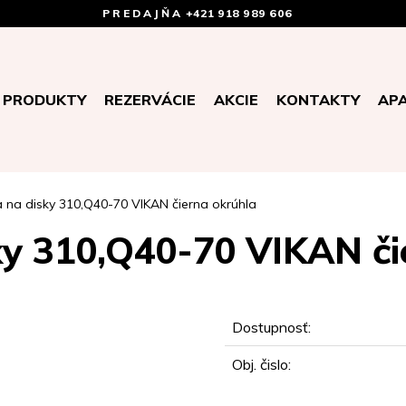
PREDAJŇA
+421 918 989 606
PRODUKTY
REZERVÁCIE
AKCIE
KONTAKTY
AP
a na disky 310,Q40-70 VIKAN čierna okrúhla
ky 310,Q40-70 VIKAN či
Dostupnosť:
Obj. čislo: