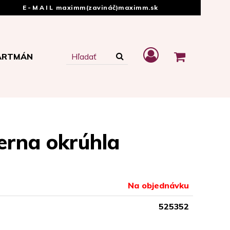
E-MAIL
maximm(zavináč)maximm.sk
ARTMÁN
erna okrúhla
Na objednávku
525352