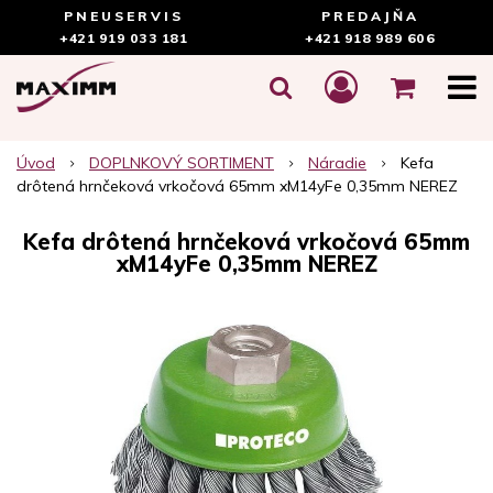
PNEUSERVIS
PREDAJŇA
+421 919 033 181
+421 918 989 606
Úvod
DOPLNKOVÝ SORTIMENT
Náradie
Kefa
drôtená hrnčeková vrkočová 65mm xM14yFe 0,35mm NEREZ
Kefa drôtená hrnčeková vrkočová 65mm
xM14yFe 0,35mm NEREZ