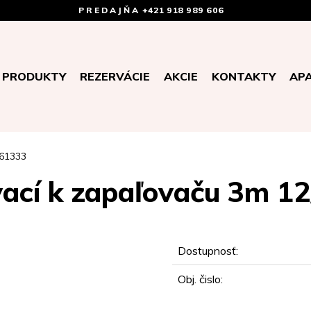
PREDAJŇA
+421 918 989 606
PRODUKTY
REZERVÁCIE
AKCIE
KONTAKTY
AP
C61333
vací k zapaľovaču 3m 
Dostupnosť:
Obj. čislo: