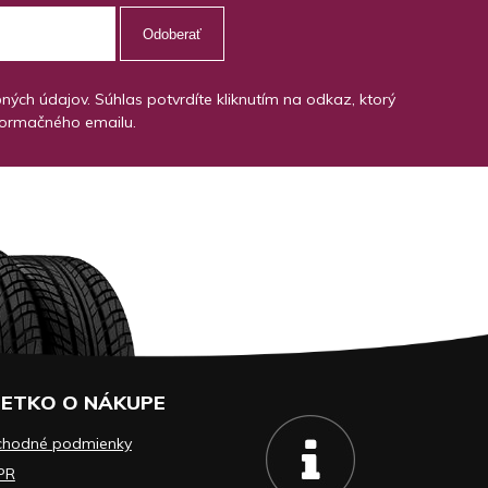
Odoberať
ch údajov. Súhlas potvrdíte kliknutím na odkaz, ktorý
formačného emailu.
ETKO O NÁKUPE
chodné podmienky
PR