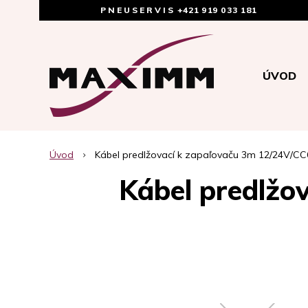
PNEUSERVIS
+421 919 033 181
ÚVOD
Úvod
Kábel predlžovací k zapaľovaču 3m 12/24V/C
Kábel predlžo