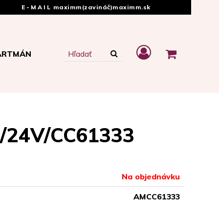
E-MAIL
maximm(zavináč)maximm.sk
ARTMÁN
12/24V/CC61333
Na objednávku
AMCC61333