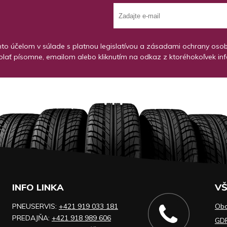
o účelom v súlade s platnou legislatívou a zásadami ochrany osobný
lať písomne, emailom alebo kliknutím na odkaz z ktoréhokoľvek in
INFO LINKA
VŠ
PNEUSERVIS:
+421 919 033 181
Ob
PREDAJŇA:
+421 918 989 606
GD