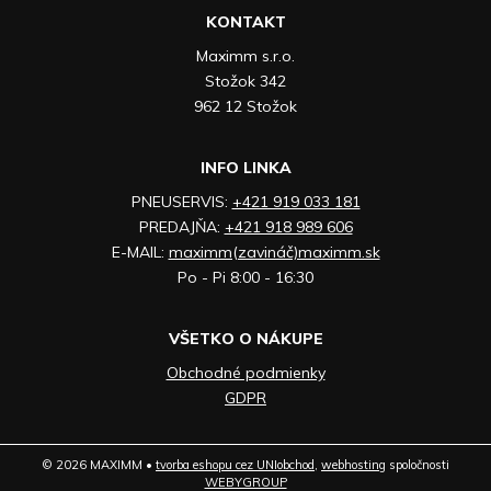
KONTAKT
Maximm s.r.o.
Stožok 342
962 12 Stožok
INFO LINKA
PNEUSERVIS:
+421 919 033 181
PREDAJŇA:
+421 918 989 606
E-MAIL:
maximm(zavináč)maximm.sk
Po - Pi 8:00 - 16:30
VŠETKO O NÁKUPE
Obchodné podmienky
GDPR
© 2026 MAXIMM •
tvorba eshopu cez UNIobchod
,
webhosting
spoločnosti
WEBYGROUP