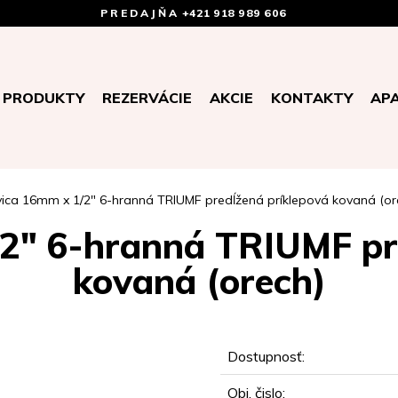
PREDAJŇA
+421 918 989 606
PRODUKTY
REZERVÁCIE
AKCIE
KONTAKTY
AP
vica 16mm x 1/2" 6-hranná TRIUMF predĺžená príklepová kovaná (or
2" 6-hranná TRIUMF pr
kovaná (orech)
Dostupnosť:
Obj. čislo: