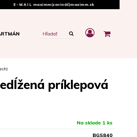
E-MAIL
maximm(zavináč)maximm.sk
ARTMÁN
ech)
edĺžená príklepová
Na sklade 1 ks
BGS840