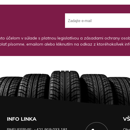
o účelom v súlade s platnou legislatívou a zásadami ochrany osobný
lať písomne, emailom alebo kliknutím na odkaz z ktoréhokoľvek in
INFO LINKA
VŠ
PNEUSERVIS:
+421 919 033 181
Ob