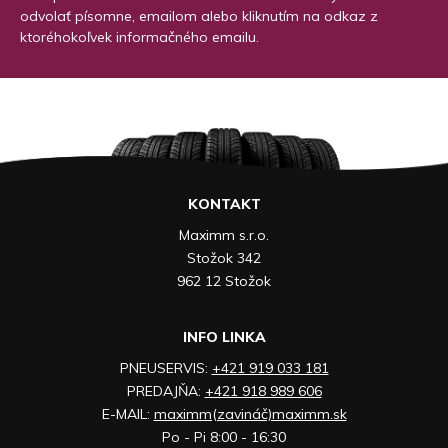
odvolať písomne, emailom alebo kliknutím na odkaz z
ktoréhokoľvek informačného emailu.
KONTAKT
Maximm s.r.o.
Stožok 342
962 12 Stožok
INFO LINKA
PNEUSERVIS:
+421 919 033 181
PREDAJŇA:
+421 918 989 606
E-MAIL:
maximm(zavináč)maximm.sk
Po - Pi 8:00 - 16:30