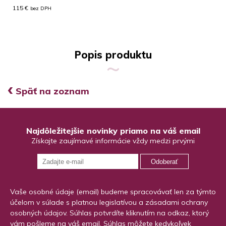
115 €
bez DPH
Popis produktu
‹
Späť na zoznam
Najdôležitejšie novinky priamo na váš email
Získajte zaujímavé informácie vždy medzi prvými
Odoberať
Vaše osobné údaje (email) budeme spracovávať len za týmto
účelom v súlade s platnou legislatívou a zásadami ochrany
osobných údajov. Súhlas potvrdíte kliknutím na odkaz, ktorý
vám pošleme na váš email. Súhlas môžete kedykoľvek