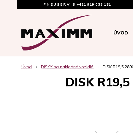
PNEUSERVIS
+421 919 033 181
ÚVOD
Úvod
DISKY na nákladné vozidlá
DISK R19,5 289
DISK R19,5