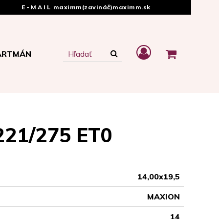
E-MAIL
maximm(zavináč)maximm.sk
ARTMÁN
221/275 ET0
14,00x19,5
MAXION
14