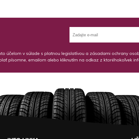
o účelom v súlade s platnou legislatívou a zásadami ochrany osobný
lať písomne, emailom alebo kliknutím na odkaz z ktoréhokoľvek in