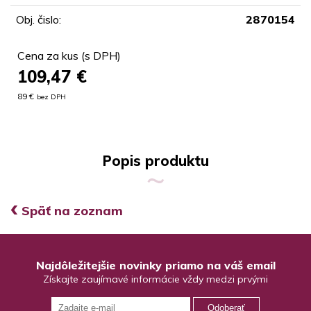
Obj. čislo:
2870154
Cena za kus (s DPH)
109,47
€
89 €
bez DPH
Popis produktu
‹
Späť na zoznam
Najdôležitejšie novinky priamo na váš email
Získajte zaujímavé informácie vždy medzi prvými
Odoberať