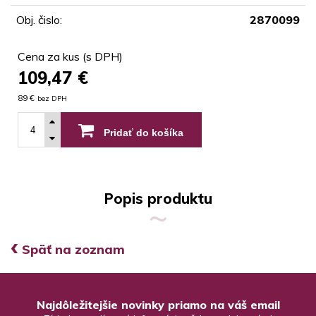
Obj. čislo:
2870099
Cena za kus (s DPH)
109,47
€
89 €
bez DPH
Pridať do košíka
Popis produktu
‹
Späť na zoznam
Najdôležitejšie novinky priamo na váš email