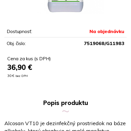
Dostupnosť:
Na objednávku
Obj. čislo:
7519068/G11983
Cena za kus (s DPH)
36,90
€
30 €
bez DPH
Popis produktu
Alcosan VT10 je dezinfekčný prostriedok na báze
alkoholu, ktorý obsahuje aj malé množstvo