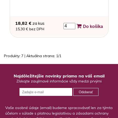
18,82 €
za kus
Do košíka
15,30 € bez DPH
Produkty:
7
| Aktuálna strana:
1
/
1
Najdôležitejšie novinky priamo na váš email
Získajte zaujímavé informácie vždy medzi prvými
Odoberať
Vaše osobné údaje (email) budeme spracovávať len za týmto
účelom v súlade s platnou legislatívou a zásadami ochrany