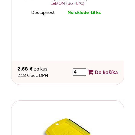
LEMON (do -5°C)
Dostupnosť:
Na sklade 18 ks
2,68 €
za kus
Do košíka
2,18 € bez DPH