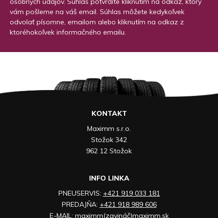
osobných údajov. Súhlas potvrdíte kliknutím na odkaz, ktorý
vám pošleme na váš email. Súhlas môžete kedykoľvek
odvolať písomne, emailom alebo kliknutím na odkaz z
ktoréhokoľvek informačného emailu.
KONTAKT
Maximm s.r.o.
Stožok 342
962 12 Stožok
INFO LINKA
PNEUSERVIS:
+421 919 033 181
PREDAJŇA:
+421 918 989 606
E-MAIL:
maximm(zavináč)maximm.sk