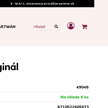
E-MAIL
maximm(zavináč)maximm.sk
ARTMÁN
ginál
49048
Na sklade 6 ks
8710522605073