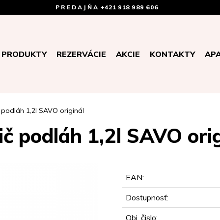
PREDAJŇA
+421 918 989 606
PRODUKTY
REZERVÁCIE
AKCIE
KONTAKTY
AP
č podláh 1,2l SAVO originál
ič podláh 1,2l SAVO ori
EAN:
Dostupnosť:
Obj. čislo: