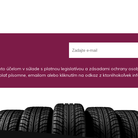
o účelom v súlade s platnou legislatívou a zásadami ochrany osobný
lať písomne, emailom alebo kliknutím na odkaz z ktoréhokoľvek in