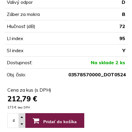
Valivý odpor
D
Záber za mokra
B
Hlučnosť (dB)
72
LI index
95
SI index
Y
Dostupnosť:
Na sklade 2 ks
Obj. čislo:
03578570000_DOT0524
Cena za kus (s DPH)
212,79
€
173 €
bez DPH
Pridať do košíka