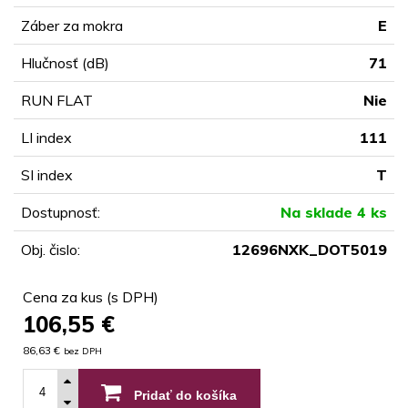
Záber za mokra
E
Hlučnosť (dB)
71
RUN FLAT
Nie
LI index
111
SI index
T
Dostupnosť:
Na sklade 4 ks
Obj. čislo:
12696NXK_DOT5019
Cena za kus (s DPH)
106,55
€
86,63 €
bez DPH
Pridať do košíka