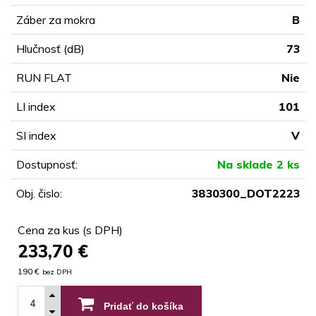
Záber za mokra
B
Hlučnosť (dB)
73
RUN FLAT
Nie
LI index
101
SI index
V
Dostupnosť:
Na sklade 2 ks
Obj. čislo:
3830300_DOT2223
Cena za kus (s DPH)
233,70
€
190 €
bez DPH
Pridať do košíka