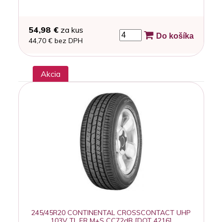
54,98 €
za kus
Do košíka
44,70 € bez DPH
Akcia
245/45R20 CONTINENTAL CROSSCONTACT UHP
103V TL FR M+S CC72dB [DOT 4216]