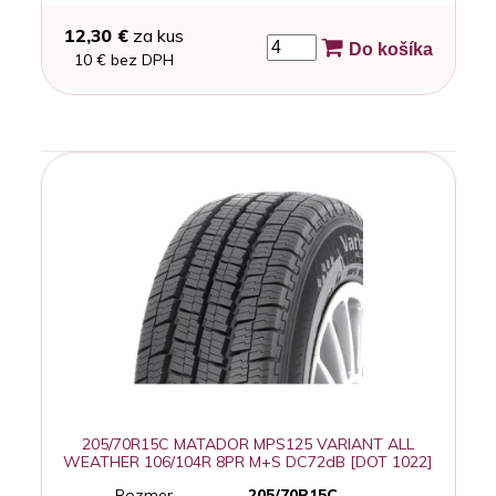
12,30 €
za kus
Do košíka
10 € bez DPH
205/70R15C MATADOR MPS125 VARIANT ALL
WEATHER 106/104R 8PR M+S DC72dB [DOT 1022]
Rozmer
205/70R15C