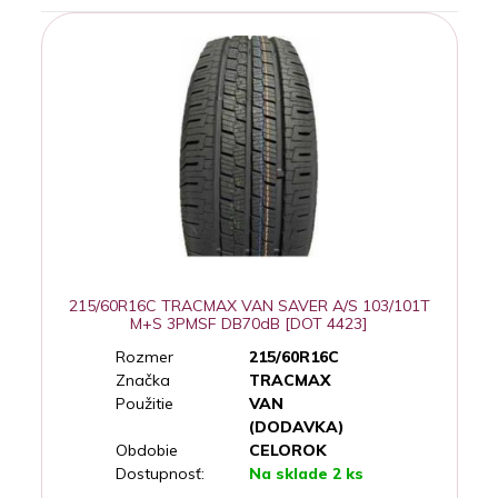
215/60R16C TRACMAX VAN SAVER A/S 103/101T
M+S 3PMSF DB70dB [DOT 4423]
Rozmer
215/60R16C
Značka
TRACMAX
Použitie
VAN
(DODAVKA)
Obdobie
CELOROK
Dostupnosť:
Na sklade 2 ks