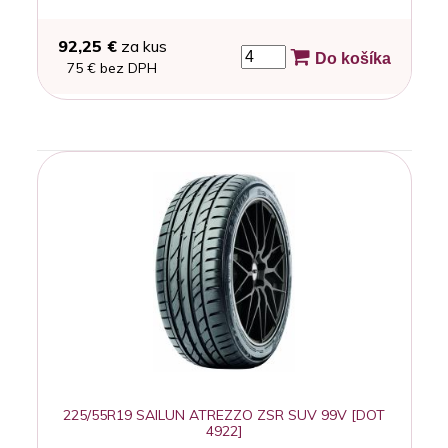
92,25 €
za kus
Do košíka
75 € bez DPH
225/55R19 SAILUN ATREZZO ZSR SUV 99V [DOT
4922]