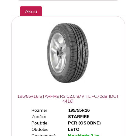
Akcia
195/55R16 STARFIRE RS.C2.0 87V TL FC70dB [DOT
4416]
Rozmer
195/55R16
Značka
STARFIRE
Použitie
PCR (OSOBNE)
Obdobie
LETO
Dostupnosť:
Na sklade 2 ks