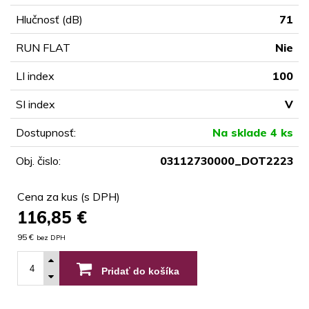
Hlučnosť (dB)
71
RUN FLAT
Nie
LI index
100
SI index
V
Dostupnosť:
Na sklade 4 ks
Obj. čislo:
03112730000_DOT2223
Cena za kus (s DPH)
116,85
€
95 €
bez DPH
Pridať do košíka