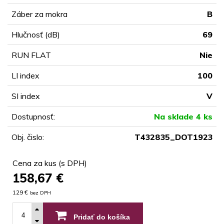
Záber za mokra
B
Hlučnosť (dB)
69
RUN FLAT
Nie
LI index
100
SI index
V
Dostupnosť:
Na sklade 4 ks
Obj. čislo:
T432835_DOT1923
Cena za kus (s DPH)
158,67
€
129 €
bez DPH
Pridať do košíka