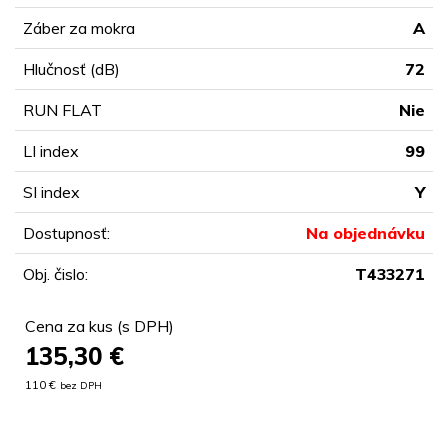
Záber za mokra
A
Hlučnosť (dB)
72
RUN FLAT
Nie
LI index
99
SI index
Y
Dostupnosť:
Na objednávku
Obj. čislo:
T433271
Cena za kus (s DPH)
135,30
€
110 €
bez DPH