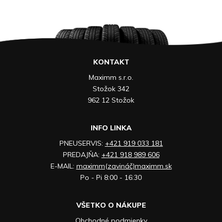
KONTAKT
Maximm s.r.o.
Stožok 342
962 12 Stožok
INFO LINKA
PNEUSERVIS:
+421 919 033 181
PREDAJŇA:
+421 918 989 606
E-MAIL:
maximm(zavináč)maximm.sk
Po - Pi 8:00 - 16:30
VŠETKO O NÁKUPE
Obchodné podmienky