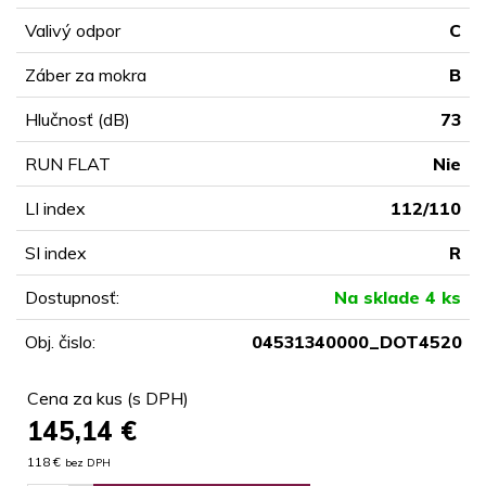
Valivý odpor
C
Záber za mokra
B
Hlučnosť (dB)
73
RUN FLAT
Nie
LI index
112/110
SI index
R
Dostupnosť:
Na sklade 4 ks
Obj. čislo:
04531340000_DOT4520
Cena za kus (s DPH)
145,14
€
118 €
bez DPH