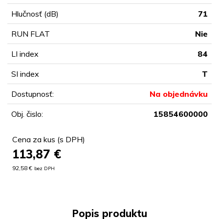
Hlučnosť (dB)
71
RUN FLAT
Nie
LI index
84
SI index
T
Dostupnosť:
Na objednávku
Obj. čislo:
15854600000
Cena za kus (s DPH)
113,87
€
92,58 €
bez DPH
Popis produktu