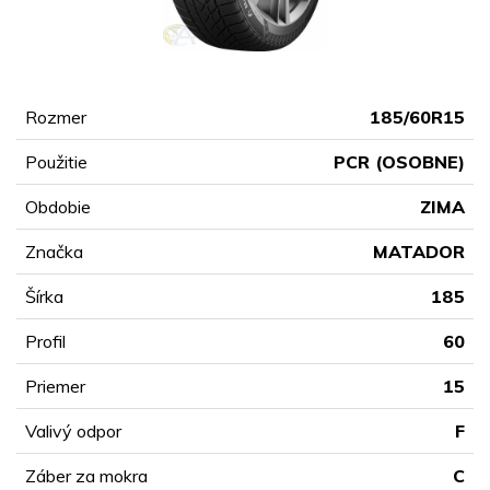
Rozmer
185/60R15
Použitie
PCR (OSOBNE)
Obdobie
ZIMA
Značka
MATADOR
Šírka
185
Profil
60
Priemer
15
Valivý odpor
F
Záber za mokra
C