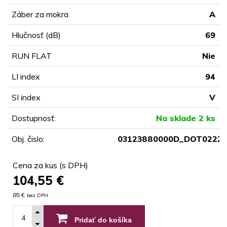
Záber za mokra
A
Hlučnosť (dB)
69
RUN FLAT
Nie
LI index
94
SI index
V
Dostupnosť:
Na sklade 2 ks
Obj. čislo:
03123880000D_DOT0222
Cena za kus (s DPH)
104,55
€
85 €
bez DPH
Pridať do košíka