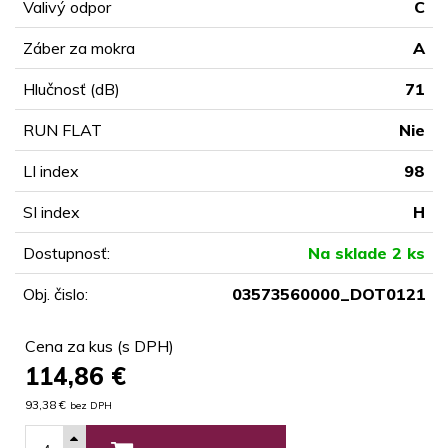
Valivý odpor
C
Záber za mokra
A
Hlučnosť (dB)
71
RUN FLAT
Nie
LI index
98
SI index
H
Dostupnosť:
Na sklade 2 ks
Obj. čislo:
03573560000_DOT0121
Cena za kus (s DPH)
114,86
€
93,38 €
bez DPH