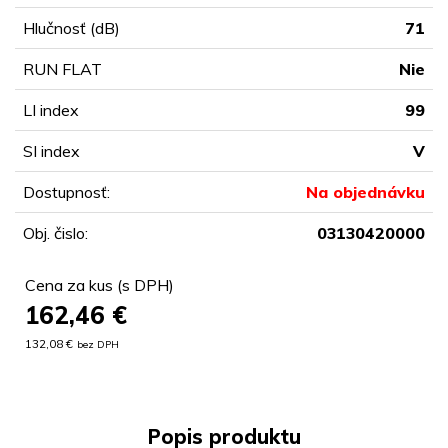
Hlučnosť (dB)
71
RUN FLAT
Nie
LI index
99
SI index
V
Dostupnosť:
Na objednávku
Obj. čislo:
03130420000
Cena za kus (s DPH)
162,46
€
132,08 €
bez DPH
Popis produktu