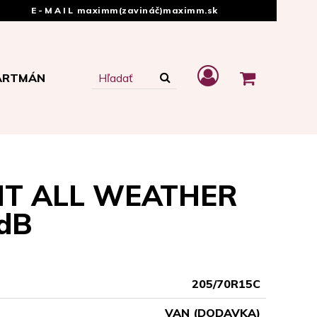
E-MAIL
maximm(zavináč)maximm.sk
ARTMÁN
NT ALL WEATHER
dB
205/70R15C
VAN (DODAVKA)