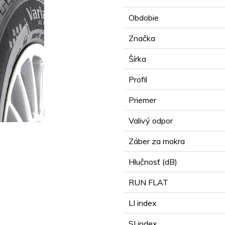
Obdobie
Značka
Šírka
Profil
Priemer
Valivý odpor
Záber za mokra
Hlučnosť (dB)
RUN FLAT
LI index
SI index