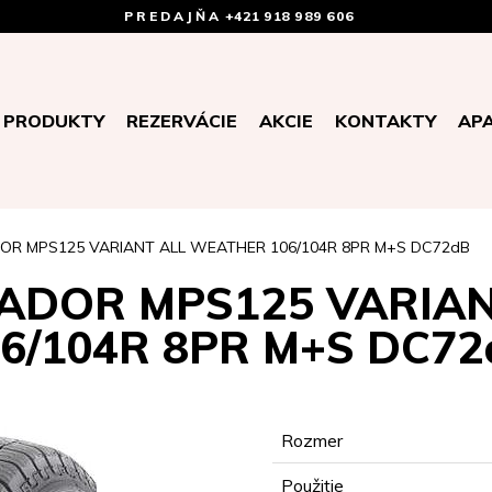
PREDAJŇA
+421 918 989 606
PRODUKTY
REZERVÁCIE
AKCIE
KONTAKTY
AP
OR MPS125 VARIANT ALL WEATHER 106/104R 8PR M+S DC72dB
TADOR MPS125 VARIA
06/104R 8PR M+S DC72
Rozmer
Použitie