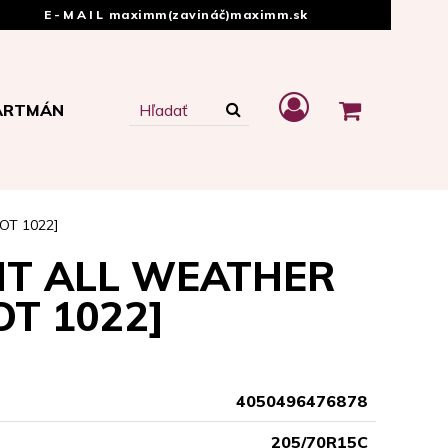
E-MAIL
maximm(zavináč)maximm.sk
ARTMÁN
OT 1022]
NT ALL WEATHER
OT 1022]
4050496476878
205/70R15C