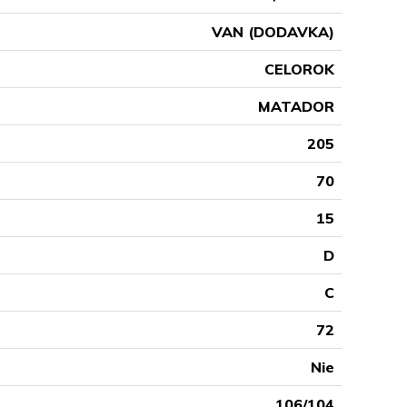
VAN (DODAVKA)
CELOROK
MATADOR
205
70
15
D
C
72
Nie
106/104