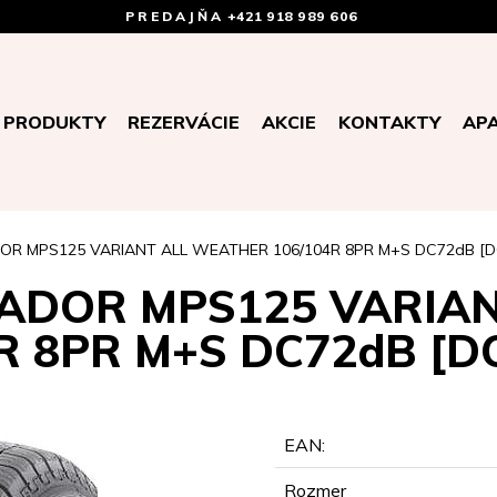
PREDAJŇA
+421 918 989 606
PRODUKTY
REZERVÁCIE
AKCIE
KONTAKTY
AP
OR MPS125 VARIANT ALL WEATHER 106/104R 8PR M+S DC72dB [D
TADOR MPS125 VARIA
R 8PR M+S DC72dB [D
EAN:
Rozmer