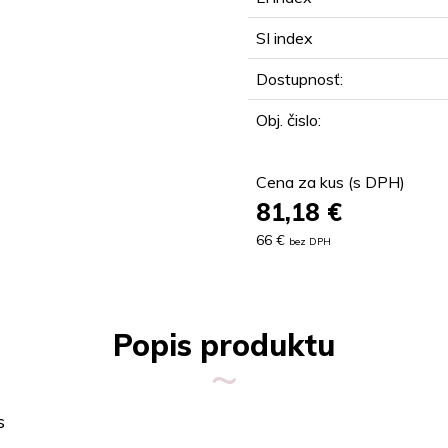
SI index
Dostupnosť:
Obj. čislo:
Cena za kus (s DPH)
81,18
€
66 €
bez DPH
Popis produktu
s