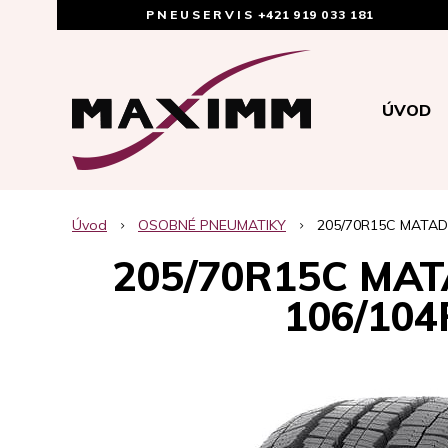
PNEUSERVIS
+421 919 033 181
ÚVOD
Úvod
OSOBNÉ PNEUMATIKY
205/70R15C MATAD
205/70R15C MA
106/104