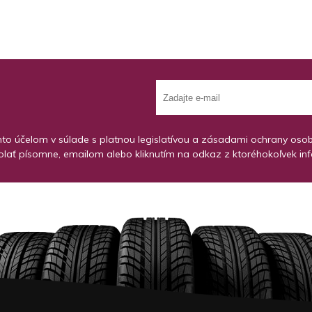
o účelom v súlade s platnou legislatívou a zásadami ochrany osobný
lať písomne, emailom alebo kliknutím na odkaz z ktoréhokoľvek in