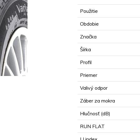
Použitie
Obdobie
Značka
Šírka
Profil
Priemer
Valivý odpor
Záber za mokra
Hlučnosť (dB)
RUN FLAT
LI index