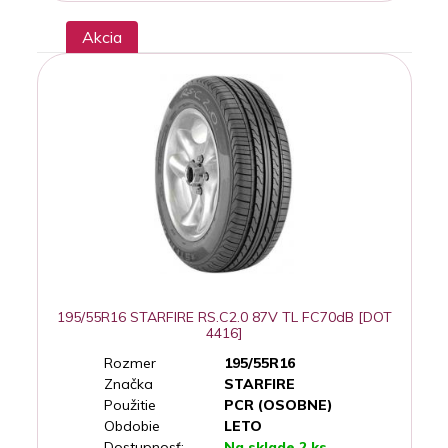
Akcia
195/55R16 STARFIRE RS.C2.0 87V TL FC70dB [DOT
4416]
Rozmer
195/55R16
Značka
STARFIRE
Použitie
PCR (OSOBNE)
Obdobie
LETO
Dostupnosť:
Na sklade 2 ks