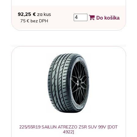
92,25 €
za kus
Do košíka
75 € bez DPH
225/55R19 SAILUN ATREZZO ZSR SUV 99V [DOT
4922]