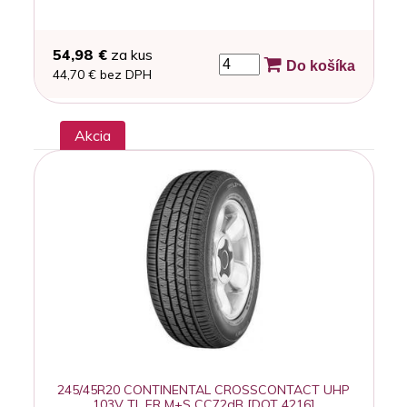
54,98 €
za kus
Do košíka
44,70 € bez DPH
Akcia
245/45R20 CONTINENTAL CROSSCONTACT UHP
103V TL FR M+S CC72dB [DOT 4216]