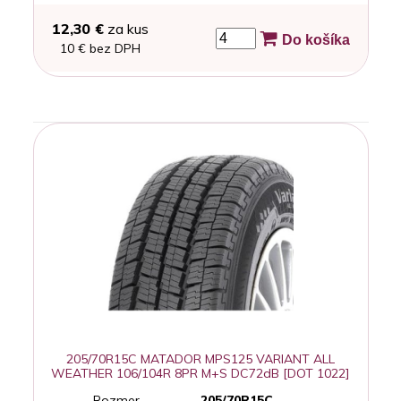
12,30 €
za kus
Do košíka
10 € bez DPH
205/70R15C MATADOR MPS125 VARIANT ALL
WEATHER 106/104R 8PR M+S DC72dB [DOT 1022]
Rozmer
205/70R15C