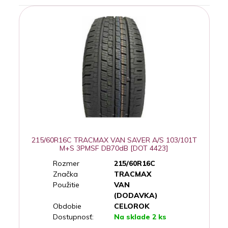
215/60R16C TRACMAX VAN SAVER A/S 103/101T
M+S 3PMSF DB70dB [DOT 4423]
Rozmer
215/60R16C
Značka
TRACMAX
Použitie
VAN
(DODAVKA)
Obdobie
CELOROK
Dostupnosť:
Na sklade 2 ks