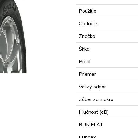
Použitie
Obdobie
Značka
Šírka
Profil
Priemer
Valivý odpor
Záber za mokra
Hlučnosť (dB)
RUN FLAT
LI index