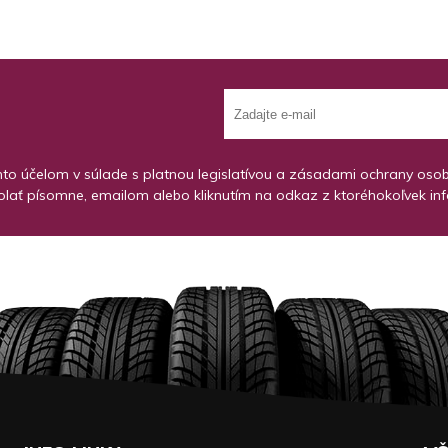
o účelom v súlade s platnou legislatívou a zásadami ochrany osobný
lať písomne, emailom alebo kliknutím na odkaz z ktoréhokoľvek in