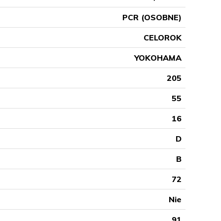
PCR (OSOBNE)
CELOROK
YOKOHAMA
205
55
16
D
B
72
Nie
91