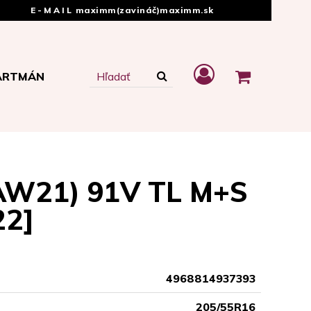
E-MAIL
maximm(zavináč)maximm.sk
ARTMÁN
W21) 91V TL M+S
22]
4968814937393
205/55R16