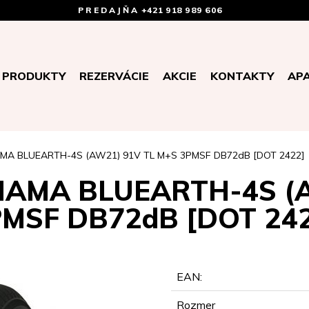
PREDAJŇA
+421 918 989 606
PRODUKTY
REZERVÁCIE
AKCIE
KONTAKTY
AP
MA BLUEARTH-4S (AW21) 91V TL M+S 3PMSF DB72dB [DOT 2422]
HAMA BLUEARTH-4S (A
MSF DB72dB [DOT 24
EAN:
Rozmer