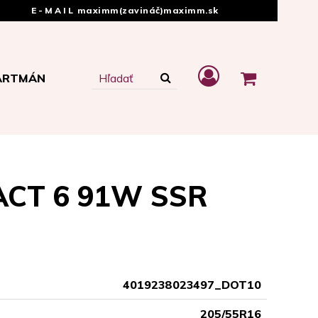
E-MAIL
maximm(zavináč)maximm.sk
ARTMÁN
ACT 6 91W SSR
4019238023497_DOT10
205/55R16