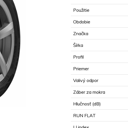
Použitie
Obdobie
Značka
Šírka
Profil
Priemer
Valivý odpor
Záber za mokra
Hlučnosť (dB)
RUN FLAT
LI index