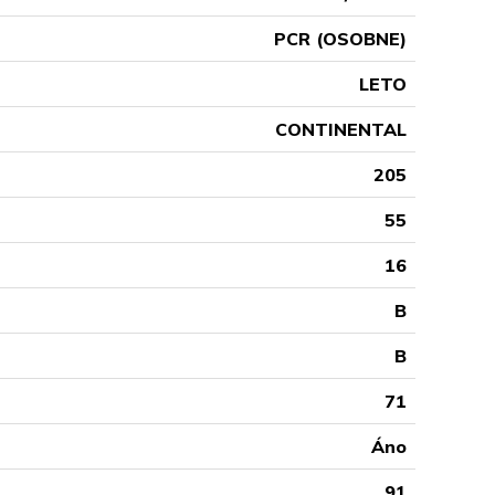
PCR (OSOBNE)
LETO
CONTINENTAL
205
55
16
B
B
71
Áno
91