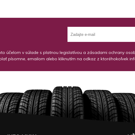
o účelom v súlade s platnou legislatívou a zásadami ochrany osobný
lať písomne, emailom alebo kliknutím na odkaz z ktoréhokoľvek in