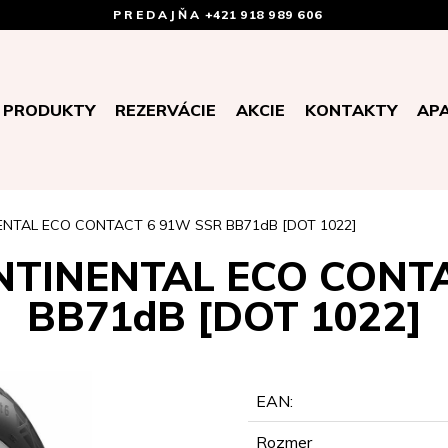
PREDAJŇA
+421 918 989 606
PRODUKTY
REZERVÁCIE
AKCIE
KONTAKTY
AP
ENTAL ECO CONTACT 6 91W SSR BB71dB [DOT 1022]
NTINENTAL ECO CONT
BB71dB [DOT 1022]
EAN:
Rozmer