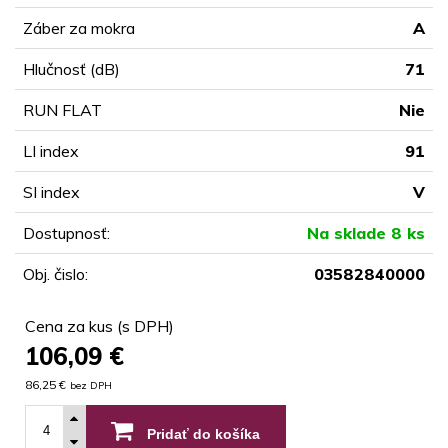
Záber za mokra
A
Hlučnosť (dB)
71
RUN FLAT
Nie
LI index
91
SI index
V
Dostupnosť:
Na sklade 8 ks
Obj. čislo:
03582840000
Cena za kus (s DPH)
106,09
€
86,25 €
bez DPH
Pridať do košíka