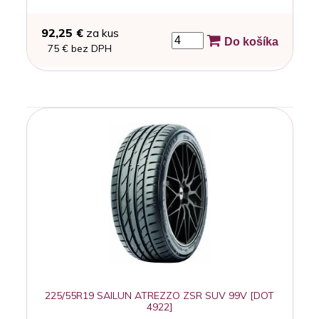
92,25 €
za kus
Do košíka
75 € bez DPH
225/55R19 SAILUN ATREZZO ZSR SUV 99V [DOT
4922]