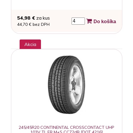
54,98 €
za kus
Do košíka
44,70 € bez DPH
Akcia
245/45R20 CONTINENTAL CROSSCONTACT UHP
103V TL FR M+S CC72dB [DOT 4216]