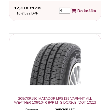
12,30 €
za kus
Do košíka
10 € bez DPH
205/70R15C MATADOR MPS125 VARIANT ALL
WEATHER 106/104R 8PR M+S DC72dB [DOT 1022]
Rozmer
205/70R15C