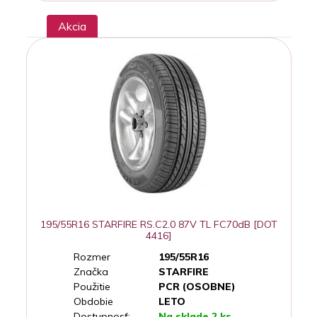
Akcia
195/55R16 STARFIRE RS.C2.0 87V TL FC70dB [DOT
4416]
Rozmer
195/55R16
Značka
STARFIRE
Použitie
PCR (OSOBNE)
Obdobie
LETO
Dostupnosť:
Na sklade 2 ks