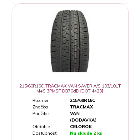
215/60R16C TRACMAX VAN SAVER A/S 103/101T
M+S 3PMSF DB70dB [DOT 4423]
Rozmer
215/60R16C
Značka
TRACMAX
Použitie
VAN
(DODAVKA)
Obdobie
CELOROK
Dostupnosť:
Na sklade 2 ks