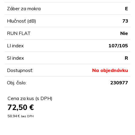
Záber za mokra
E
Hlučnosť (dB)
73
RUN FLAT
Nie
LI index
107/105
SI index
R
Dostupnosť:
Na objednávku
Obj. čislo:
230977
Cena za kus (s DPH)
72,50
€
58,94 €
bez DPH