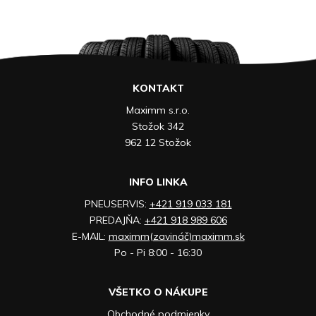
KONTAKT
Maximm s.r.o.
Stožok 342
962 12 Stožok
INFO LINKA
PNEUSERVIS:
+421 919 033 181
PREDAJŇA:
+421 918 989 606
E-MAIL:
maximm(zavináč)maximm.sk
Po - Pi 8:00 - 16:30
VŠETKO O NÁKUPE
Obchodné podmienky