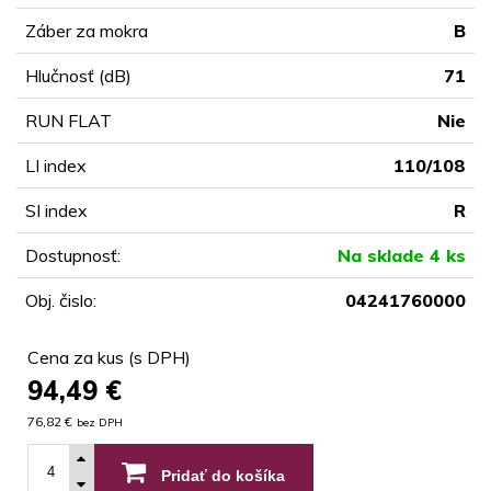
Záber za mokra
B
Hlučnosť (dB)
71
RUN FLAT
Nie
LI index
110/108
SI index
R
Dostupnosť:
Na sklade 4 ks
Obj. čislo:
04241760000
Cena za kus (s DPH)
94,49
€
76,82 €
bez DPH
Pridať do košíka