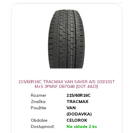
215/60R16C TRACMAX VAN SAVER A/S 103/101T
M+S 3PMSF DB70dB [DOT 4423]
Rozmer
215/60R16C
Značka
TRACMAX
Použitie
VAN
(DODAVKA)
Obdobie
CELOROK
Dostupnosť:
Na sklade 2 ks