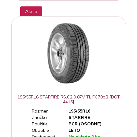
Akcia
195/55R16 STARFIRE RS.C2.0 87V TL FC70dB [DOT
4416]
Rozmer
195/55R16
Značka
STARFIRE
Použitie
PCR (OSOBNE)
Obdobie
LETO
Dostupnosť:
Na sklade 2 ks