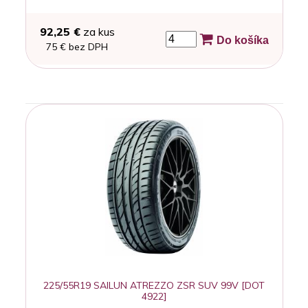
92,25 €
za kus
Do košíka
75 € bez DPH
225/55R19 SAILUN ATREZZO ZSR SUV 99V [DOT
4922]