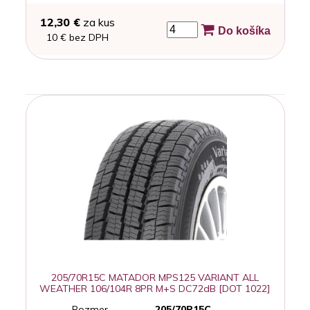
12,30 €
za kus
Do košíka
10 € bez DPH
205/70R15C MATADOR MPS125 VARIANT ALL
WEATHER 106/104R 8PR M+S DC72dB [DOT 1022]
Rozmer
205/70R15C