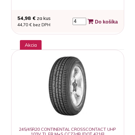
54,98 €
za kus
Do košíka
44,70 € bez DPH
Akcia
245/45R20 CONTINENTAL CROSSCONTACT UHP
103V TL FR M+S CC72dB [DOT 4216]