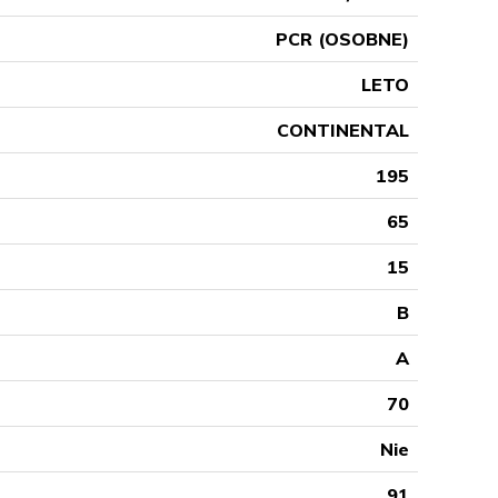
PCR (OSOBNE)
LETO
CONTINENTAL
195
65
15
B
A
70
Nie
91