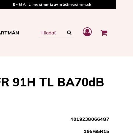
E-MAIL
maximm(zavináč)maximm.sk
ARTMÁN
FR 91H TL BA70dB
4019238066487
195/65R15