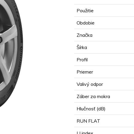
Použitie
Obdobie
Značka
Šírka
Profil
Priemer
Valivý odpor
Záber za mokra
Hlučnosť (dB)
RUN FLAT
LI index