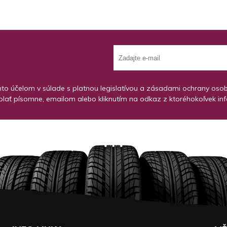
o účelom v súlade s platnou legislatívou a zásadami ochrany osobný
lať písomne, emailom alebo kliknutím na odkaz z ktoréhokoľvek in