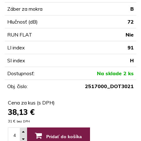
Záber za mokra
B
Hlučnosť (dB)
72
RUN FLAT
Nie
LI index
91
SI index
H
Dostupnosť:
Na sklade 2 ks
Obj. čislo:
2517000_DOT3021
Cena za kus (s DPH)
38,13
€
31 €
bez DPH
Pridať do košíka