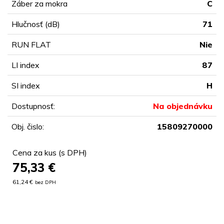
Záber za mokra
C
Hlučnosť (dB)
71
RUN FLAT
Nie
LI index
87
SI index
H
Dostupnosť:
Na objednávku
Obj. čislo:
15809270000
Cena za kus (s DPH)
75,33
€
61,24 €
bez DPH