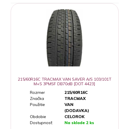
215/60R16C TRACMAX VAN SAVER A/S 103/101T
M+S 3PMSF DB70dB [DOT 4423]
Rozmer
215/60R16C
Značka
TRACMAX
Použitie
VAN
(DODAVKA)
Obdobie
CELOROK
Dostupnosť:
Na sklade 2 ks