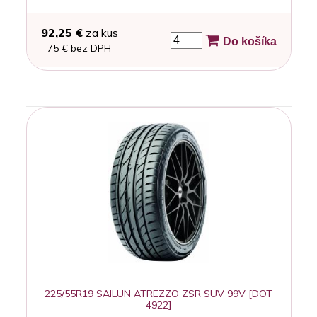
92,25 €
za kus
Do košíka
75 € bez DPH
225/55R19 SAILUN ATREZZO ZSR SUV 99V [DOT
4922]