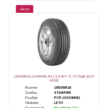
Akcia
195/55R16 STARFIRE RS.C2.0 87V TL FC70dB [DOT
4416]
Rozmer
195/55R16
Značka
STARFIRE
Použitie
PCR (OSOBNE)
Obdobie
LETO
Dostupnosť:
Na sklade 2 ks