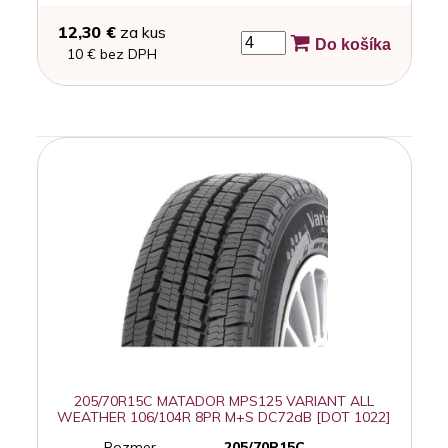
12,30 €
za kus
Do košíka
10 € bez DPH
205/70R15C MATADOR MPS125 VARIANT ALL
WEATHER 106/104R 8PR M+S DC72dB [DOT 1022]
Rozmer
205/70R15C