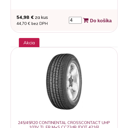
54,98 €
za kus
Do košíka
44,70 € bez DPH
Akcia
245/45R20 CONTINENTAL CROSSCONTACT UHP
103V TL FR M+S CC72dB [DOT 4216]