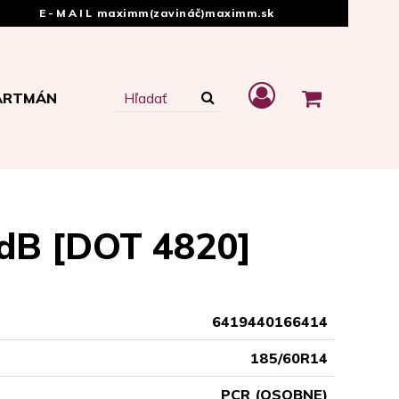
E-MAIL
maximm(zavináč)maximm.sk
ARTMÁN
dB [DOT 4820]
6419440166414
185/60R14
PCR (OSOBNE)