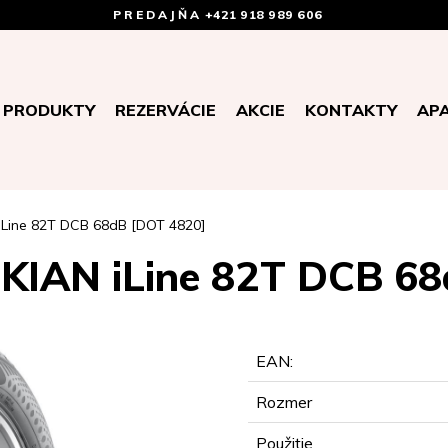
PREDAJŇA
+421 918 989 606
PRODUKTY
REZERVÁCIE
AKCIE
KONTAKTY
AP
iLine 82T DCB 68dB [DOT 4820]
KIAN iLine 82T DCB 68
EAN:
Rozmer
Použitie