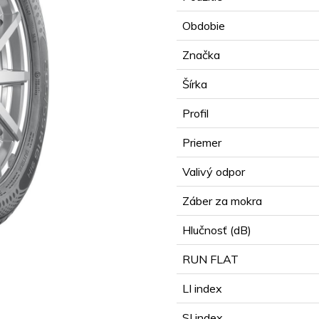
Obdobie
Značka
Šírka
Profil
Priemer
Valivý odpor
Záber za mokra
Hlučnosť (dB)
RUN FLAT
LI index
SI index