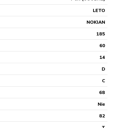
LETO
NOKIAN
185
60
14
D
C
68
Nie
82
T