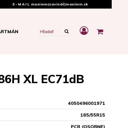
E-MAIL
maximm(zavináč)maximm.sk
ARTMÁN
86H XL EC71dB
4050496001971
185/55R15
PCR (OSOBNE)