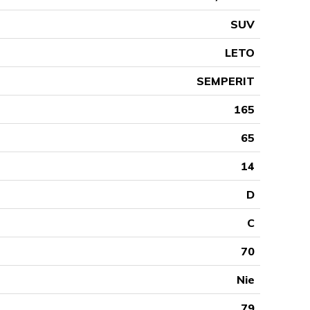
SUV
LETO
SEMPERIT
165
65
14
D
C
70
Nie
79