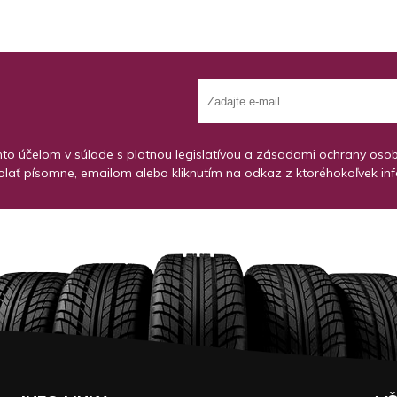
o účelom v súlade s platnou legislatívou a zásadami ochrany osobný
lať písomne, emailom alebo kliknutím na odkaz z ktoréhokoľvek in