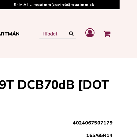
E-MAIL
maximm(zavináč)maximm.sk
ARTMÁN
79T DCB70dB [DOT
4024067507179
165/65R14