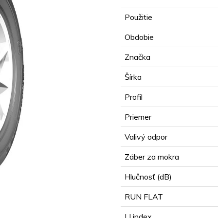
Použitie
Obdobie
Značka
Šírka
Profil
Priemer
Valivý odpor
Záber za mokra
Hlučnosť (dB)
RUN FLAT
LI index